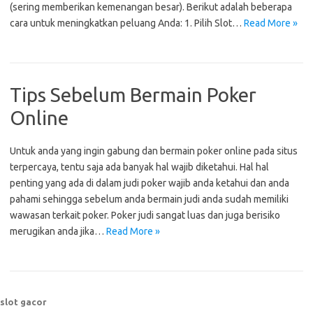
(sering memberikan kemenangan besar). Berikut adalah beberapa
cara untuk meningkatkan peluang Anda: 1. Pilih Slot…
Read More »
Tips Sebelum Bermain Poker
Online
Untuk anda yang ingin gabung dan bermain poker online pada situs
terpercaya, tentu saja ada banyak hal wajib diketahui. Hal hal
penting yang ada di dalam judi poker wajib anda ketahui dan anda
pahami sehingga sebelum anda bermain judi anda sudah memiliki
wawasan terkait poker. Poker judi sangat luas dan juga berisiko
merugikan anda jika…
Read More »
slot gacor