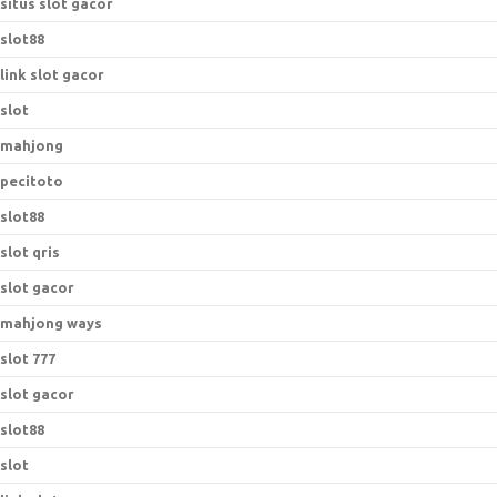
situs slot gacor
slot88
link slot gacor
slot
mahjong
pecitoto
slot88
slot qris
slot gacor
mahjong ways
slot 777
slot gacor
slot88
slot