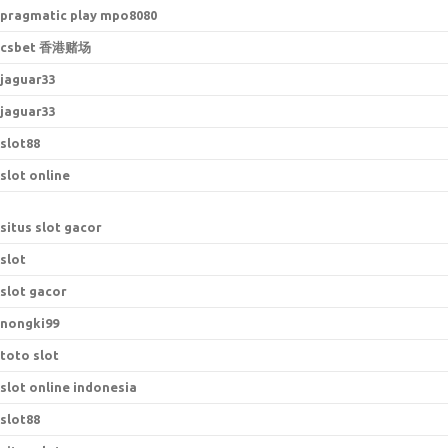
pragmatic play mpo8080
csbet 香港赌场
jaguar33
jaguar33
slot88
slot online
situs slot gacor
slot
slot gacor
nongki99
toto slot
slot online indonesia
slot88