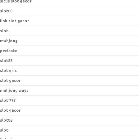
situs slot gacor
slot88
link slot gacor
slot
mahjong
pecitoto
slot88
slot qris
slot gacor
mahjong ways
slot 777
slot gacor
slot88
slot