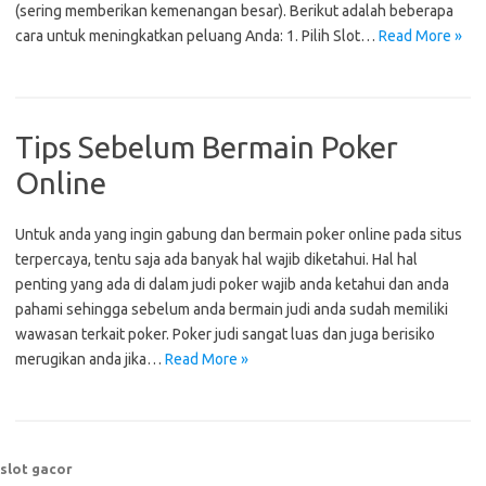
(sering memberikan kemenangan besar). Berikut adalah beberapa
cara untuk meningkatkan peluang Anda: 1. Pilih Slot…
Read More »
Tips Sebelum Bermain Poker
Online
Untuk anda yang ingin gabung dan bermain poker online pada situs
terpercaya, tentu saja ada banyak hal wajib diketahui. Hal hal
penting yang ada di dalam judi poker wajib anda ketahui dan anda
pahami sehingga sebelum anda bermain judi anda sudah memiliki
wawasan terkait poker. Poker judi sangat luas dan juga berisiko
merugikan anda jika…
Read More »
slot gacor