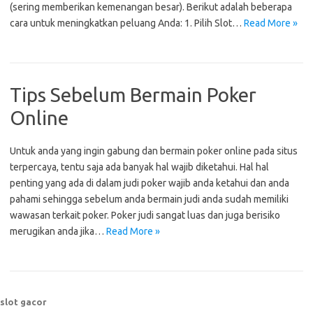
(sering memberikan kemenangan besar). Berikut adalah beberapa
cara untuk meningkatkan peluang Anda: 1. Pilih Slot…
Read More »
Tips Sebelum Bermain Poker
Online
Untuk anda yang ingin gabung dan bermain poker online pada situs
terpercaya, tentu saja ada banyak hal wajib diketahui. Hal hal
penting yang ada di dalam judi poker wajib anda ketahui dan anda
pahami sehingga sebelum anda bermain judi anda sudah memiliki
wawasan terkait poker. Poker judi sangat luas dan juga berisiko
merugikan anda jika…
Read More »
slot gacor