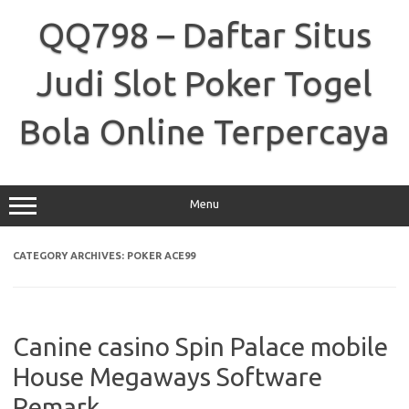
Skip
to
QQ798 – Daftar Situs
content
Judi Slot Poker Togel
Bola Online Terpercaya
Menu
CATEGORY ARCHIVES:
POKER ACE99
Canine casino Spin Palace mobile
House Megaways Software
Remark