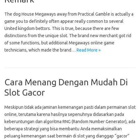
The dog House Megaways away from Practical Gamble is actually a
game you to definitely often appear really common to several
United kingdom bettors. This is true, because there are few
distinctions from the unique slot. The brand new merchant got rid
of some functions, but additional Megaways online game
technicians, which made the brand…
Read More »
Cara Menang Dengan Mudah Di
Slot Gacor
Meskipun tidak ada jaminan kemenangan pasti dalam permainan slot
online, terutama karena hasilnya sepenuhnya didasarkan pada
keberuntungan dan algoritma RNG (Random Number Generator), ada
beberapa strategi yang bisa membantu Anda memaksimalkan
peluang kemenangan saat bermain di slot yang dianggap “gacor”