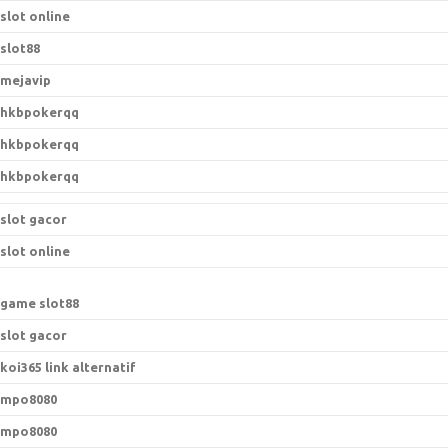
slot online
slot88
mejavip
hkbpokerqq
hkbpokerqq
hkbpokerqq
slot gacor
slot online
game slot88
slot gacor
koi365 link alternatif
mpo8080
mpo8080