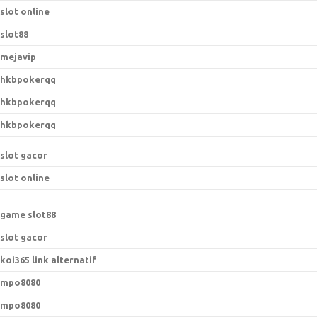
slot online
slot88
mejavip
hkbpokerqq
hkbpokerqq
hkbpokerqq
slot gacor
slot online
game slot88
slot gacor
koi365 link alternatif
mpo8080
mpo8080