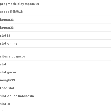
pragmatic play mpo8080
csbet 香港赌场
jaguar33
jaguar33
slot88
slot online
situs slot gacor
slot
slot gacor
nongki99
toto slot
slot online indonesia
slot88