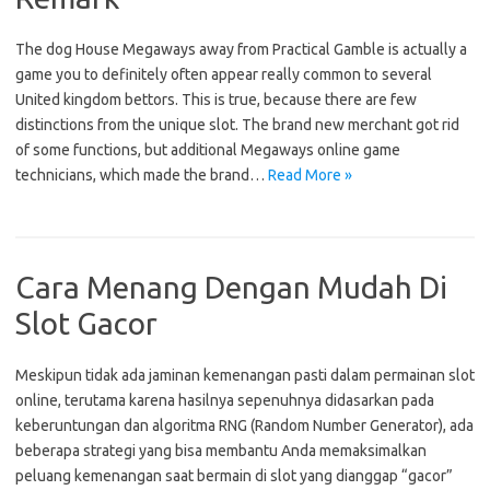
The dog House Megaways away from Practical Gamble is actually a
game you to definitely often appear really common to several
United kingdom bettors. This is true, because there are few
distinctions from the unique slot. The brand new merchant got rid
of some functions, but additional Megaways online game
technicians, which made the brand…
Read More »
Cara Menang Dengan Mudah Di
Slot Gacor
Meskipun tidak ada jaminan kemenangan pasti dalam permainan slot
online, terutama karena hasilnya sepenuhnya didasarkan pada
keberuntungan dan algoritma RNG (Random Number Generator), ada
beberapa strategi yang bisa membantu Anda memaksimalkan
peluang kemenangan saat bermain di slot yang dianggap “gacor”