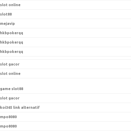
slot online
slot88
mejavip
hkbpokerqq
hkbpokerqq
hkbpokerqq
slot gacor
slot online
game slot88
slot gacor
koi365 link alternatif
mpo8080
mpo8080