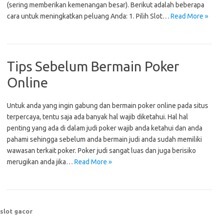
(sering memberikan kemenangan besar). Berikut adalah beberapa
cara untuk meningkatkan peluang Anda: 1. Pilih Slot…
Read More »
Tips Sebelum Bermain Poker
Online
Untuk anda yang ingin gabung dan bermain poker online pada situs
terpercaya, tentu saja ada banyak hal wajib diketahui. Hal hal
penting yang ada di dalam judi poker wajib anda ketahui dan anda
pahami sehingga sebelum anda bermain judi anda sudah memiliki
wawasan terkait poker. Poker judi sangat luas dan juga berisiko
merugikan anda jika…
Read More »
slot gacor