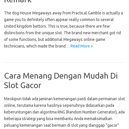
The dog House Megaways away from Practical Gamble is actually a
game you to definitely often appear really common to several
United kingdom bettors. This is true, because there are few
distinctions from the unique slot. The brand new merchant got rid
of some functions, but additional Megaways online game
technicians, which made the brand…
Read More »
Cara Menang Dengan Mudah Di
Slot Gacor
Meskipun tidak ada jaminan kemenangan pasti dalam permainan slot
online, terutama karena hasilnya sepenuhnya didasarkan pada
keberuntungan dan algoritma RNG (Random Number Generator), ada
beberapa strategi yang bisa membantu Anda memaksimalkan
peluang kemenangan saat bermain di slot yang dianggap “gacor”