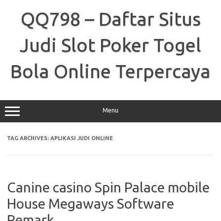
Skip
to
QQ798 – Daftar Situs
content
Judi Slot Poker Togel
Bola Online Terpercaya
Menu
TAG ARCHIVES:
APLIKASI JUDI ONLINE
Canine casino Spin Palace mobile
House Megaways Software
Remark