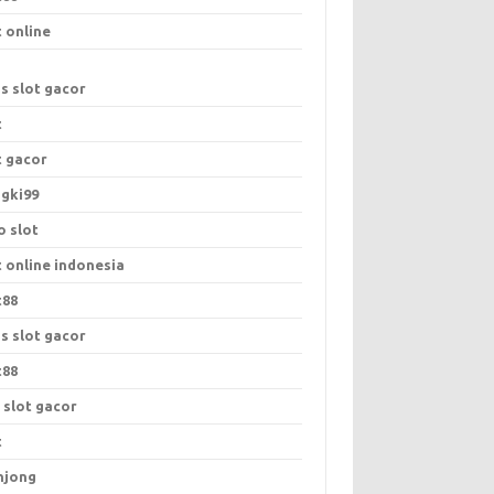
t online
us slot gacor
t
t gacor
gki99
o slot
t online indonesia
t88
us slot gacor
t88
k slot gacor
t
hjong