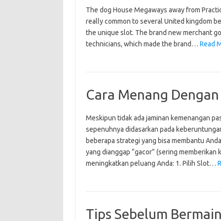
The dog House Megaways away from Practical
really common to several United kingdom bett
the unique slot. The brand new merchant go
technicians, which made the brand…
Read M
Cara Menang Dengan 
Meskipun tidak ada jaminan kemenangan past
sepenuhnya didasarkan pada keberuntungan
beberapa strategi yang bisa membantu And
yang dianggap “gacor” (sering memberikan 
meningkatkan peluang Anda: 1. Pilih Slot…
R
Tips Sebelum Bermain