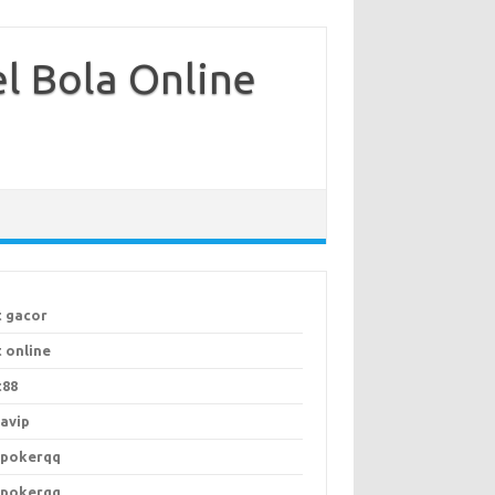
el Bola Online
t gacor
t online
t88
avip
bpokerqq
bpokerqq