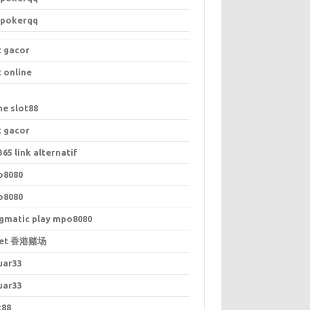
bpokerqq
t gacor
t online
e slot88
t gacor
365 link alternatif
o8080
o8080
gmatic play mpo8080
bet 香港赌场
uar33
uar33
t88