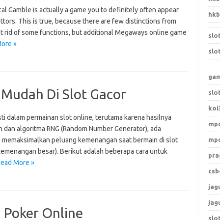
 Gamble is actually a game you to definitely often appear
hk
ors. This is true, because there are few distinctions from
t rid of some functions, but additional Megaways online game
slo
ore »
slo
gam
Mudah Di Slot Gacor
slo
koi
i dalam permainan slot online, terutama karena hasilnya
mp
 dan algoritma RNG (Random Number Generator), ada
a memaksimalkan peluang kemenangan saat bermain di slot
mp
kemenangan besar). Berikut adalah beberapa cara untuk
pra
ead More »
cs
jag
jag
 Poker Online
slo