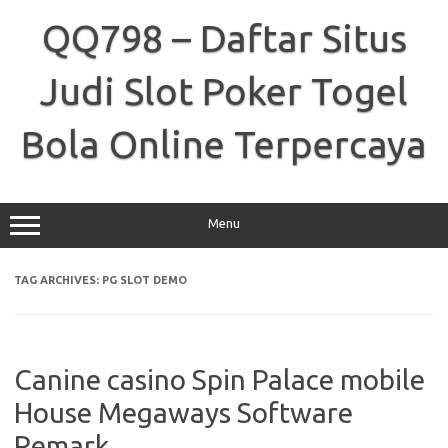
Skip
to
QQ798 – Daftar Situs
content
Judi Slot Poker Togel
Bola Online Terpercaya
Menu
TAG ARCHIVES:
PG SLOT DEMO
Canine casino Spin Palace mobile
House Megaways Software
Remark