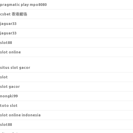
pragmatic play mpo8080
csbet 香港赌场
jaguar33
jaguar33
slot88
slot online
situs slot gacor
slot
slot gacor
nongki99
toto slot
slot online indonesia
slot88