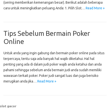
(sering memberikan kemenangan besar). Berikut adalah beberapa
cara untuk meningkatkan peluang Anda: 1. Pilih Slot…
Read More »
Tips Sebelum Bermain Poker
Online
Untuk anda yang ingin gabung dan bermain poker online pada situs
terpercaya, tentu saja ada banyak hal wajib diketahui. Hal hal
penting yang ada di dalam judi poker wajib anda ketahui dan anda
pahami sehingga sebelum anda bermain judi anda sudah memiliki
wawasan terkait poker. Poker judi sangat luas dan juga berisiko
merugikan anda jika…
Read More »
slot gacor