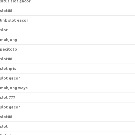
situs slot gacor
slot88
link slot gacor
slot
mahjong
pecitoto
slot88
slot qris
slot gacor
mahjong ways
slot 777
slot gacor
slot88
slot