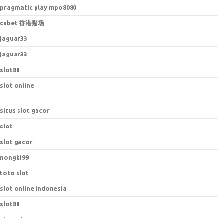
pragmatic play mpo8080
csbet 香港赌场
jaguar33
jaguar33
slot88
slot online
situs slot gacor
slot
slot gacor
nongki99
toto slot
slot online indonesia
slot88