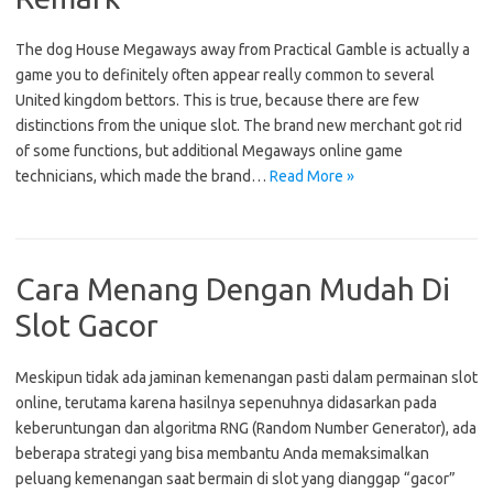
The dog House Megaways away from Practical Gamble is actually a
game you to definitely often appear really common to several
United kingdom bettors. This is true, because there are few
distinctions from the unique slot. The brand new merchant got rid
of some functions, but additional Megaways online game
technicians, which made the brand…
Read More »
Cara Menang Dengan Mudah Di
Slot Gacor
Meskipun tidak ada jaminan kemenangan pasti dalam permainan slot
online, terutama karena hasilnya sepenuhnya didasarkan pada
keberuntungan dan algoritma RNG (Random Number Generator), ada
beberapa strategi yang bisa membantu Anda memaksimalkan
peluang kemenangan saat bermain di slot yang dianggap “gacor”