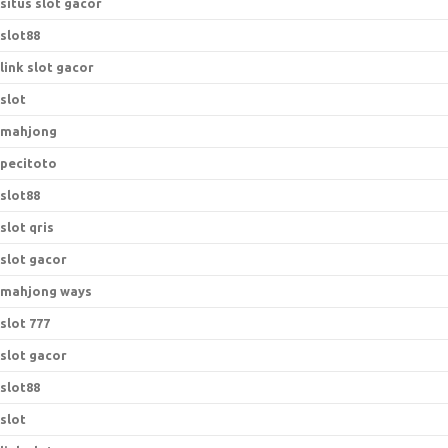
situs slot gacor
slot88
link slot gacor
slot
mahjong
pecitoto
slot88
slot qris
slot gacor
mahjong ways
slot 777
slot gacor
slot88
slot