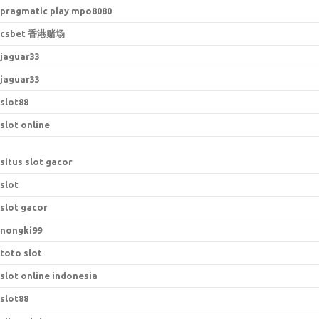
pragmatic play mpo8080
csbet 香港赌场
jaguar33
jaguar33
slot88
slot online
situs slot gacor
slot
slot gacor
nongki99
toto slot
slot online indonesia
slot88