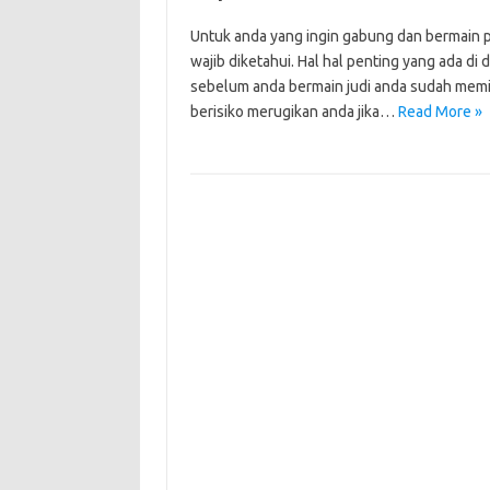
Untuk anda yang ingin gabung dan bermain po
wajib diketahui. Hal hal penting yang ada di
sebelum anda bermain judi anda sudah memili
berisiko merugikan anda jika…
Read More »