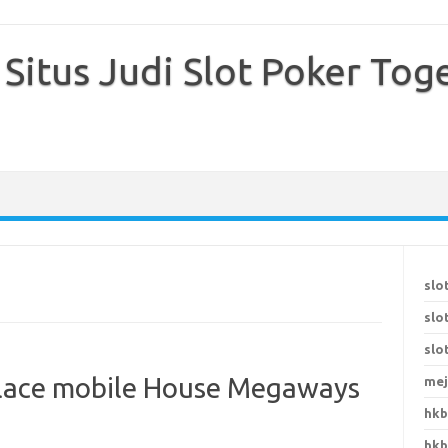
Situs Judi Slot Poker Tog
slo
slo
slo
alace mobile House Megaways
mej
hk
hk