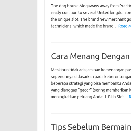
The dog House Megaways away from Practical
really common to several United kingdom bett
the unique slot. The brand new merchant go
technicians, which made the brand…
Read M
Cara Menang Dengan 
Meskipun tidak ada jaminan kemenangan past
sepenuhnya didasarkan pada keberuntungan
beberapa strategi yang bisa membantu And
yang dianggap “gacor” (sering memberikan 
meningkatkan peluang Anda: 1. Pilih Slot…
R
Tips Sebelum Bermain