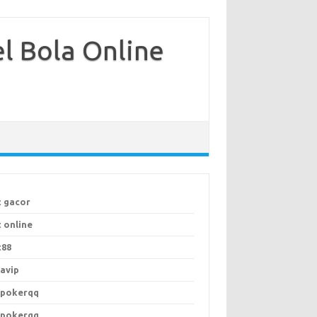
el Bola Online
t gacor
t online
t88
avip
bpokerqq
bpokerqq