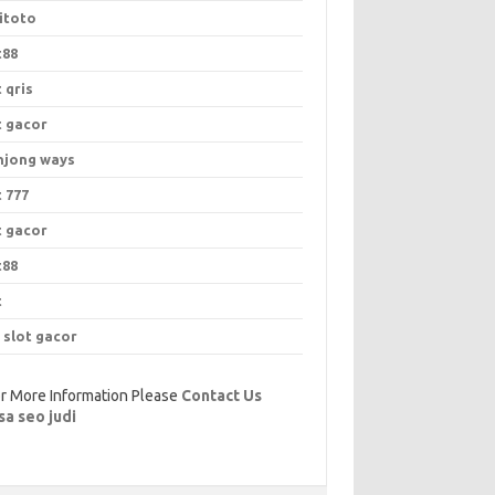
itoto
t88
t qris
t gacor
jong ways
t 777
t gacor
t88
t
k slot gacor
r More Information Please
Contact Us
sa seo judi