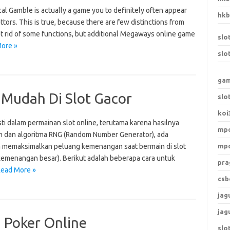
 Gamble is actually a game you to definitely often appear
hk
ors. This is true, because there are few distinctions from
t rid of some functions, but additional Megaways online game
slo
ore »
slo
gam
Mudah Di Slot Gacor
slo
koi
i dalam permainan slot online, terutama karena hasilnya
mp
 dan algoritma RNG (Random Number Generator), ada
a memaksimalkan peluang kemenangan saat bermain di slot
mp
kemenangan besar). Berikut adalah beberapa cara untuk
pra
ead More »
cs
jag
jag
 Poker Online
slo