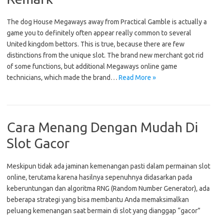
The dog House Megaways away from Practical Gamble is actually a
game you to definitely often appear really common to several
United kingdom bettors. This is true, because there are few
distinctions from the unique slot. The brand new merchant got rid
of some functions, but additional Megaways online game
technicians, which made the brand…
Read More »
Cara Menang Dengan Mudah Di
Slot Gacor
Meskipun tidak ada jaminan kemenangan pasti dalam permainan slot
online, terutama karena hasilnya sepenuhnya didasarkan pada
keberuntungan dan algoritma RNG (Random Number Generator), ada
beberapa strategi yang bisa membantu Anda memaksimalkan
peluang kemenangan saat bermain di slot yang dianggap “gacor”