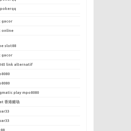
bpokerqq
t gacor
t online
e slot88
t gacor
365 link alternatif
o8080
o8080
gmatic play mpo8080
bet 香港赌场
uar33
uar33
t88