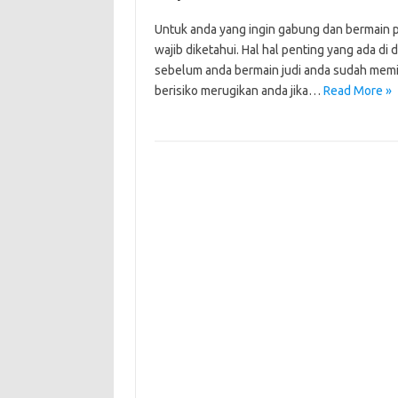
Untuk anda yang ingin gabung dan bermain po
wajib diketahui. Hal hal penting yang ada di
sebelum anda bermain judi anda sudah memili
berisiko merugikan anda jika…
Read More »