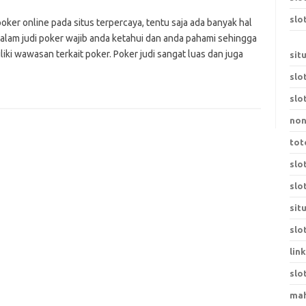
slo
ker online pada situs terpercaya, tentu saja ada banyak hal
 dalam judi poker wajib anda ketahui dan anda pahami sehingga
ki wawasan terkait poker. Poker judi sangat luas dan juga
sit
slo
slo
non
tot
slo
slo
sit
slo
lin
slo
ma