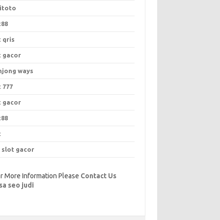
itoto
t88
t qris
t gacor
jong ways
t 777
t gacor
t88
t
k slot gacor
r More Information Please
Contact Us
sa seo judi