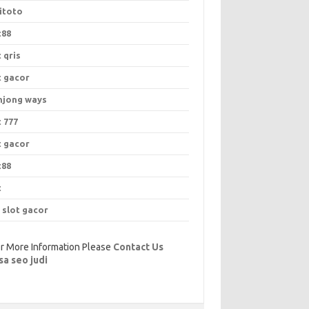
itoto
t88
t qris
t gacor
jong ways
t 777
t gacor
t88
t
k slot gacor
r More Information Please
Contact Us
sa seo judi