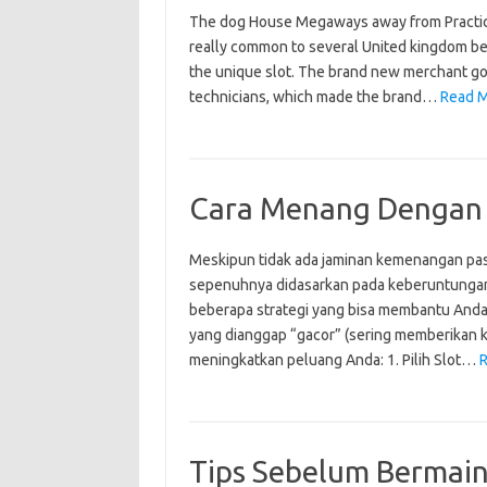
The dog House Megaways away from Practical
really common to several United kingdom bett
the unique slot. The brand new merchant go
technicians, which made the brand…
Read M
Cara Menang Dengan 
Meskipun tidak ada jaminan kemenangan past
sepenuhnya didasarkan pada keberuntungan
beberapa strategi yang bisa membantu And
yang dianggap “gacor” (sering memberikan 
meningkatkan peluang Anda: 1. Pilih Slot…
R
Tips Sebelum Bermain