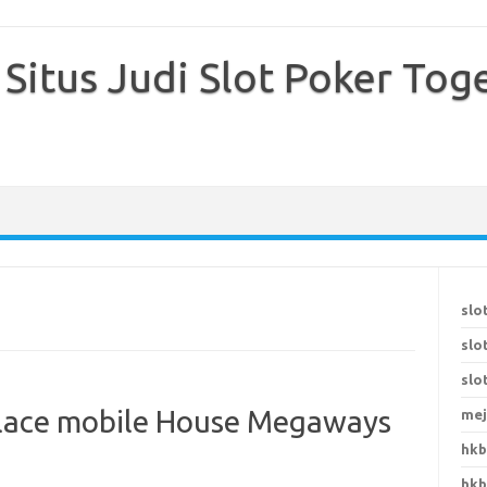
Situs Judi Slot Poker Tog
slo
slo
slo
alace mobile House Megaways
mej
hk
hk