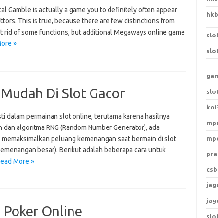
 Gamble is actually a game you to definitely often appear
hk
ors. This is true, because there are few distinctions from
t rid of some functions, but additional Megaways online game
slo
ore »
slo
gam
Mudah Di Slot Gacor
slo
koi
i dalam permainan slot online, terutama karena hasilnya
mp
 dan algoritma RNG (Random Number Generator), ada
a memaksimalkan peluang kemenangan saat bermain di slot
mp
kemenangan besar). Berikut adalah beberapa cara untuk
pra
ead More »
cs
jag
jag
 Poker Online
slo