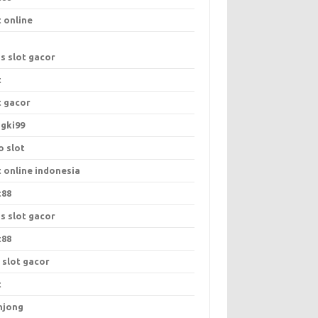
t online
us slot gacor
t
t gacor
gki99
o slot
t online indonesia
t88
us slot gacor
t88
k slot gacor
t
hjong