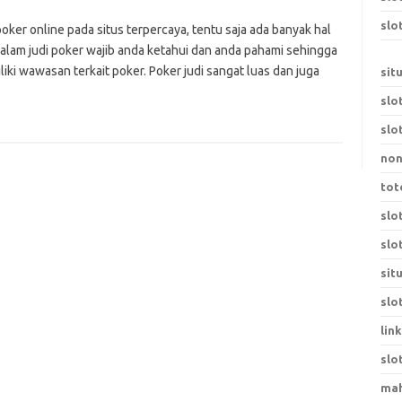
slo
ker online pada situs terpercaya, tentu saja ada banyak hal
 dalam judi poker wajib anda ketahui dan anda pahami sehingga
ki wawasan terkait poker. Poker judi sangat luas dan juga
sit
slo
slo
non
tot
slo
slo
sit
slo
lin
slo
ma